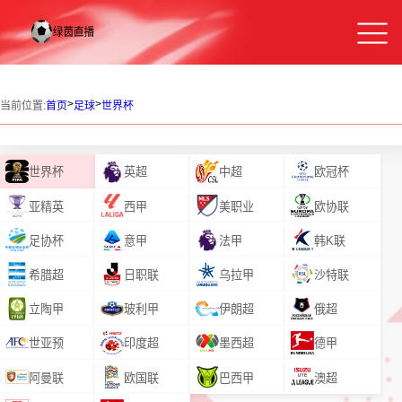
>
>
当前位置:
首页
足球
世界杯
世界杯
英超
中超
欧冠杯
亚精英
西甲
美职业
欧协联
足协杯
意甲
法甲
韩K联
希腊超
日职联
乌拉甲
沙特联
立陶甲
玻利甲
伊朗超
俄超
世亚预
印度超
墨西超
德甲
阿曼联
欧国联
巴西甲
澳超