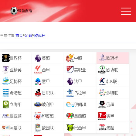
>
>
当前位置:
首页
足球
欧冠杯
世界杯
英超
中超
欧冠杯
亚精英
西甲
美职业
欧协联
足协杯
意甲
法甲
韩K联
希腊超
日职联
乌拉甲
沙特联
立陶甲
玻利甲
伊朗超
俄超
世亚预
印度超
墨西超
德甲
阿曼联
欧国联
巴西甲
澳超