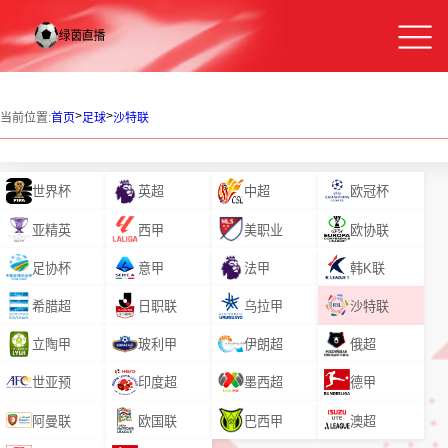
>
>
当前位置:
首页
足球
沙特联
世界杯
英超
中超
欧冠杯
亚精英
西甲
美职业
欧协联
足协杯
意甲
法甲
韩K联
希腊超
日职联
乌拉甲
沙特联
立陶甲
玻利甲
伊朗超
俄超
世亚预
印度超
墨西超
德甲
阿曼联
欧国联
巴西甲
澳超