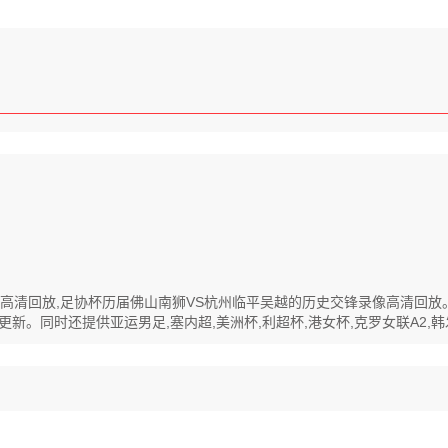
程录像高清回放,足协杯历届佛山南狮VS杭州临平吴越的历史交锋录像高清回
新。同时还提供亚运男足,塞内超,美洲杯,利超杯,港女杯,克罗女联A2,