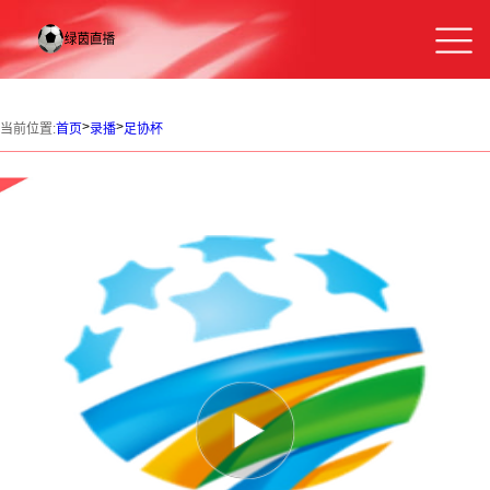
>
>
当前位置:
首页
录播
足协杯