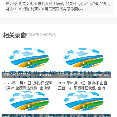
锦,坦桑甲,美女挑杯,玻利女杯,丹麦丙,加夫杯,摩尔乙,欧锦U20B,哥
斯达LDBS,保加利亚NBL等联赛直播与录像回放。
相关录像
RELATED VIDEOS
2026-03-13 07:35:00
2026-01-19 03:00:00
播放量:6116
播放量:6316
2026年03月13日_足协杯 深圳
2026年01月19日_足协杯 山西
兴隽VS重庆瀚达录像_全场录像
三晋VS广东蜀地红录像_全场录
【视频集锦】
像【全场回放】