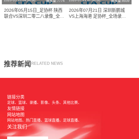
2026-05-15 04:00:00
2026-07-21 07:00:00
播放量:7774
播放量:8939
2026年05月15日_足协杯 陕西
2026年07月21日 深圳新鹏城
联合VS深圳二零二八录像_全场
VS上海海港 足协杯_全场录像
录像【高清回放】
【视频集锦】
推荐新闻
RELATED NEWS
链接分类
足球
篮球
录播
影像
头条
其他比赛
友情链接
网站地图
网站地图
热门直播
篮球直播
足球直播
关注我们