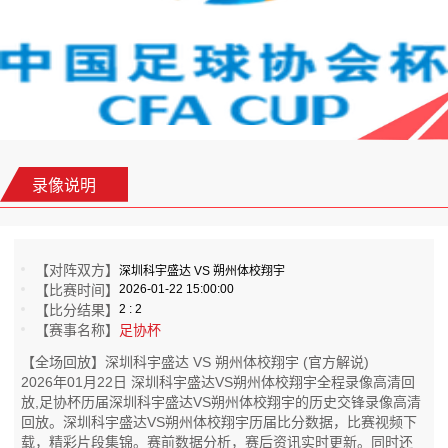
录像说明
【对阵双方】
深圳科宇盛达 VS 朔州体校翔宇
【比赛时间】
2026-01-22 15:00:00
【比分结果】
2 : 2
【赛事名称】
足协杯
【全场回放】深圳科宇盛达 VS 朔州体校翔宇 (官方解说)
2026年01月22日 深圳科宇盛达VS朔州体校翔宇全程录像高清回
放,足协杯历届深圳科宇盛达VS朔州体校翔宇的历史交锋录像高清
回放。深圳科宇盛达VS朔州体校翔宇历届比分数据，比赛视频下
载，精彩片段集锦。赛前数据分析，赛后资讯实时更新。同时还