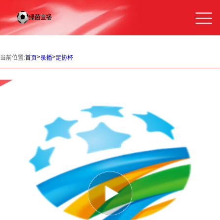
>
>
当前位置:
首页
录播
足协杯