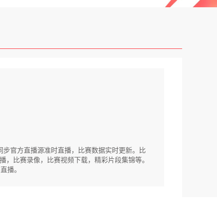
。本站同步官方直播源准时直播，比赛数据实时更新。比
播，比赛录像，比赛视频下载，精彩片段集锦等。
赛直播。