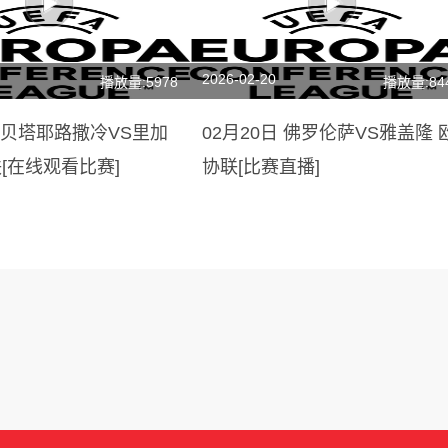
2026-02-20
播放量:5978
播放量:84
日 贝塔耶路撒冷VS里加
02月20日 佛罗伦萨VS雅盖隆 
联[在线观看比赛]
协联[比赛直播]