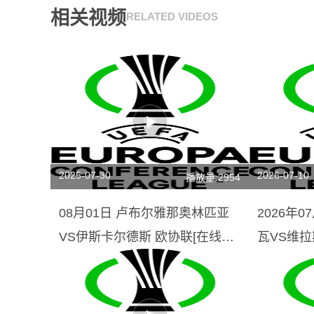
相关视频
RELATED VIDEOS
2025-07-30
2026-07-10
播放量:2954
08月01日 卢布尔雅那奥林匹亚
2026年0
VS伊斯卡尔德斯 欧协联[在线观
瓦VS维拉
看]