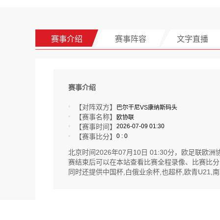
赛事介绍
赛事阵容
文字直播
赛事介绍
【对阵双方】
巴尔干尼VS康纳斯码头
【赛事名称】
欧协联
【赛事时间】
2026-07-09 01:30
【赛事比分】
0 : 0
北京时间2026年07月10日 01:30分，欧
赛结束后可以在本站查看比赛全程录像、比赛比分
同时还提供中国杯,白俄业余杯,也超杯,欧青U21,南