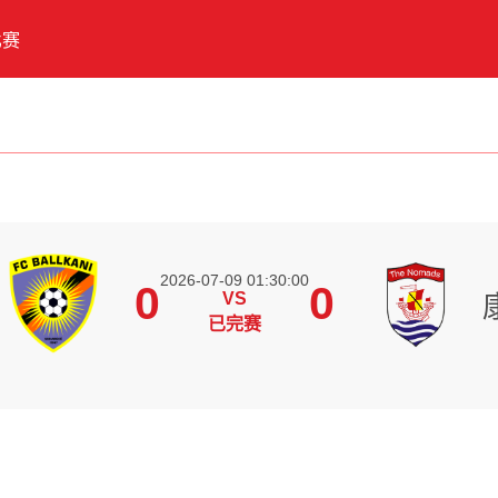
比赛
2026-07-09 01:30:00
0
0
VS
已完赛