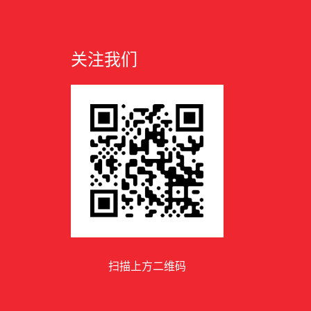
关注我们
扫描上方二维码