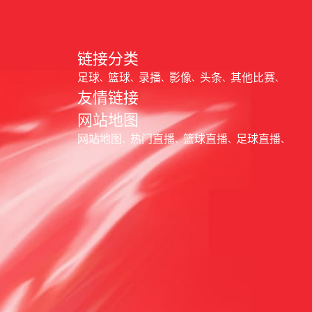
链接分类
足球
篮球
录播
影像
头条
其他比赛
友情链接
网站地图
网站地图
热门直播
篮球直播
足球直播