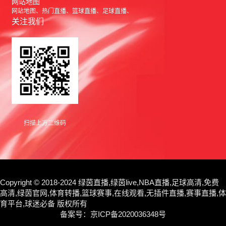
网站地图
网站地图
热门直播
篮球直播
足球直播
关注我们
扫描上方二维码
Copyright © 2018-2024 绿茵直播,绿茵live,NBA直播,足球高清,免费
高清,绿茵官网,体育转播,篮球赛事,在线观看,无插件直播,赛事直播,体
育平台,球迷必备 版权所有
备案号：
京ICP备2020036348号