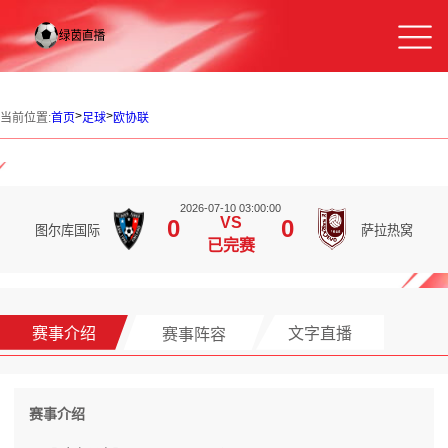
>
>
当前位置:
首页
足球
欧协联
2026-07-10 03:00:00
VS
0
0
图尔库国际
萨拉热窝
已完赛
赛事介绍
赛事阵容
文字直播
赛事介绍