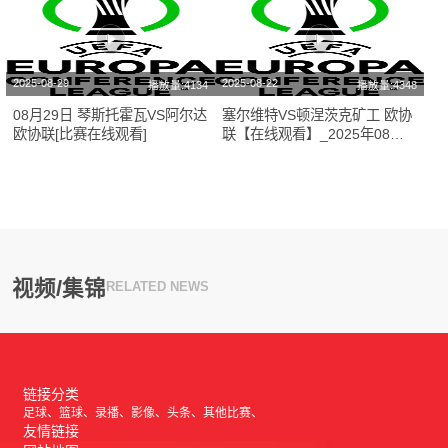
2025-08-29
2025-08-22
播放量:4134
播放量:4348
08月29日 琴斯托霍瓦VS阿尔达
塞尔维特VS顿涅茨克矿工 欧协
欧协联[比赛在线观看]
联【在线观看】_2025年08月
22日
视频/集锦
RELATED NEWS
链接分类
足球
篮球
录播
影像
头条
其他比赛
友情链接