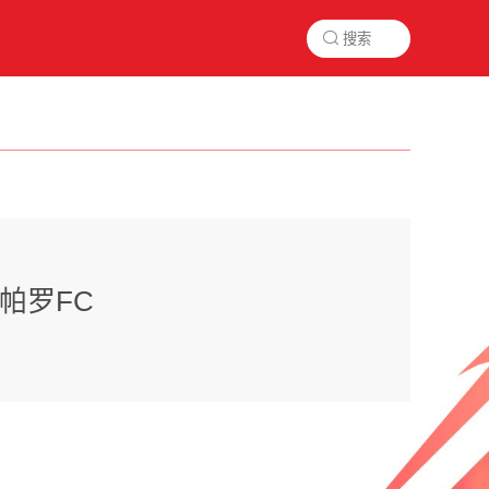

帕罗FC