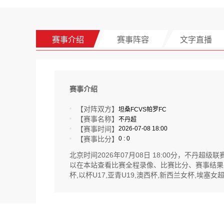
赛事介绍
赛事阵容
文字直播
赛事介绍
【对阵双方】
坦桑FCVS帕罗FC
【赛事名称】
不丹超
【赛事时间】
2026-07-08 18:00
【赛事比分】
0 : 0
北京时间2026年07月08日 18:00分，不丹
以在本站查看比赛全程录像、比赛比分、赛事结果
杯,以杯U17,亚青U19,澳西杯,新西兰女杯,埃塞