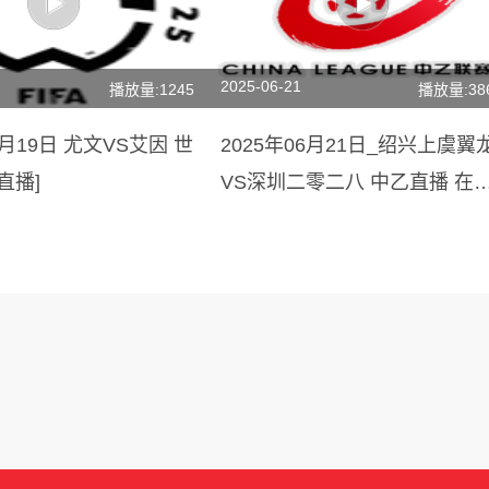
2025-06-21
播放量:1245
播放量:38
6月19日 尤文VS艾因 世
2025年06月21日_绍兴上虞翼
直播]
VS深圳二零二八 中乙直播 在
直播