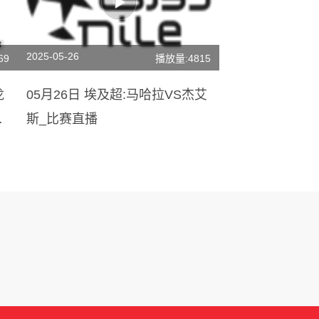
2025-05-26
69
播放量:4815
龙
05月26日 埃及超:马哈拉VS杰艾
线
斯_比赛直播