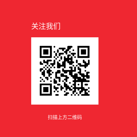
关注我们
扫描上方二维码