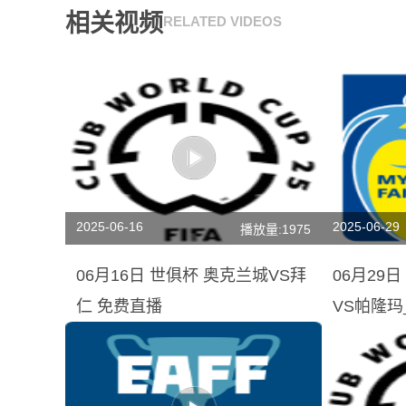
相关视频
RELATED VIDEOS
2025-06-16
2025-06-29
播放量:1975
06月16日 世俱杯 奥克兰城VS拜
06月29
仁 免费直播
VS帕隆