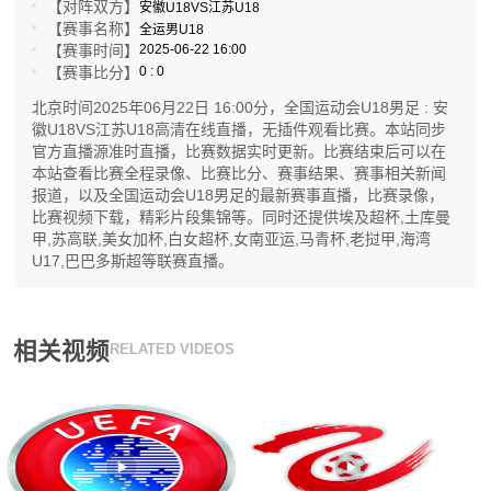
【对阵双方】
安徽U18VS江苏U18
【赛事名称】
全运男U18
【赛事时间】
2025-06-22 16:00
【赛事比分】
0 : 0
北京时间2025年06月22日 16:00分，全国运动会U18男足 : 安
徽U18VS江苏U18高清在线直播，无插件观看比赛。本站同步
官方直播源准时直播，比赛数据实时更新。比赛结束后可以在
本站查看比赛全程录像、比赛比分、赛事结果、赛事相关新闻
报道，以及全国运动会U18男足的最新赛事直播，比赛录像，
比赛视频下载，精彩片段集锦等。同时还提供埃及超杯,土库曼
甲,苏高联,美女加杯,白女超杯,女南亚运,马青杯,老挝甲,海湾
U17,巴巴多斯超等联赛直播。
相关视频
RELATED VIDEOS