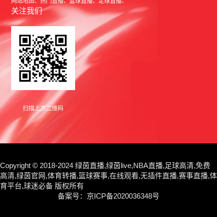
网站地图
热门直播
篮球直播
足球直播
关注我们
扫描上方二维码
Copyright © 2018-2024 绿茵直播,绿茵live,NBA直播,足球高清,免费
高清,绿茵官网,体育转播,篮球赛事,在线观看,无插件直播,赛事直播,体
育平台,球迷必备 版权所有
备案号：
京ICP备2020036348号