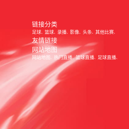
链接分类
足球
篮球
录播
影像
头条
其他比赛
友情链接
网站地图
网站地图
热门直播
篮球直播
足球直播