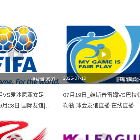
2025-07-19
播放量:3507
播放量:34
足VS爱沙尼亚女足
07月19日_维斯普雷姆VS巴拉
06月28日 国际友谊[无
勒勒 球会友谊直播 在线直播