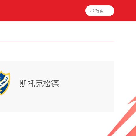

斯托克松德