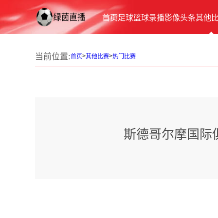
首页
足球
篮球
录播
影像
头条
其他
当前位置:
>
>
首页
其他比赛
热门比赛
斯德哥尔摩国际