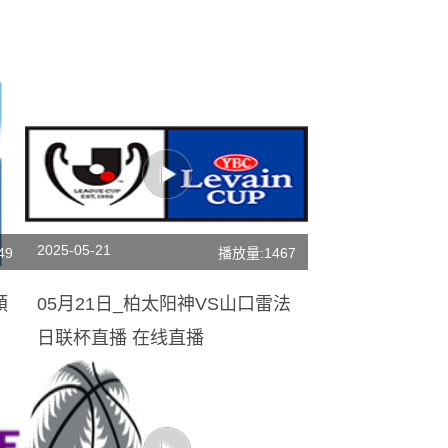
2025-05-21
49
播放量:1467
頓
05月21日_柏太阳神VS山口雷法
日联杯直播 在线直播