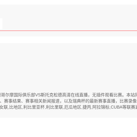
典杯 : 斯德哥尔摩国际俱乐部VS斯托克松德高清在线直播，无插件观看比赛
、赛事结果、赛事相关新闻报道，以及瑞典杯的最新赛事直播，比赛录像
,利女联,比地区,利比里亚杯,利比里联,厄瓜地区,捷丙,阿拉锦标,CUBA等联