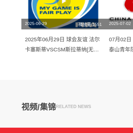
2025-06-29
2025-07-02
播放量:1551
2025年06月29日 球会友谊 法尔
07月02
卡塞斯蒂VSCSM斯拉蒂纳[无插
泰山青年
件直播]
视频/集锦
RELATED NEWS