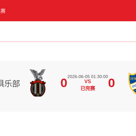
比赛
2026-06-05 01:30:00
0
0
VS
俱乐部
已完赛