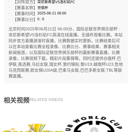
【对阵双方】
突尼斯希望VS洛杉矶FC
【赛事名称】
世俱杯
【赛事时间】
2025-06-21 06:00
【赛事比分】
0 : 0
北京时间2025年06月21日 06:00分，国际足联世界俱乐部杯 :
突尼斯希望VS洛杉矶FC高清在线直播，无插件观看比赛。本站
同步官方直播源准时直播，比赛数据实时更新。比赛结束后可
以在本站查看比赛全程录像、比赛比分、赛事结果、赛事相关
新闻报道，以及国际足联世界俱乐部杯的最新赛事直播，比赛
录像，比赛视频下载，精彩片段集锦等。同时还提供白俄杯,巴
伊联,奥选赛,乌拉女联,瑞女杯,里约锦标,黎U19,越南杯U23,危地
马克西联赛,欧女锦U20A级,巴拿马女联,巴巴多斯女联,TBL等联
赛直播。
相关视频
RELATED VIDEOS