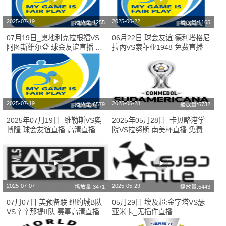
2025-07-19
2025-06-22
播放量:1255
播放量:1165
07月19日_奥地利克拉根福VS
06月22日 球会友谊 德利塔格尼
阿图斯维尔登 球会友谊直播 免
拉內VS索菲亚1948 免费直播
费在线高清直播
2025-07-19
2025-05-28
播放量:6579
播放量:6732
2025年07月19日_维勒斯VS奥
2025年05月28日_卡贝略港学
博隆 球会友谊直播 高清直播
院VS拉努斯 南美杯直播 免费在
线高清直播
2025-07-07
2025-05-29
播放量:3471
播放量:5443
07月07日 美预备联 纽约城B队
05月29日 埃及超:金字塔VS瑟
VS辛辛那提II队 赛事高清直播
亚米卡_无插件直播