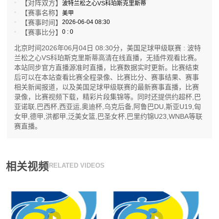
【对阵双方】
波特兰松之心VS科珀斯克里斯蒂
【赛事名称】
美甲
【赛事时间】
2026-06-04 08:30
【赛事比分】
0 : 0
北京时间2026年06月04日 08:30分，美国足球甲级联赛 : 波特
兰松之心VS科珀斯克里斯蒂高清在线直播，无插件观看比赛。
本站同步官方直播源准时直播，比赛数据实时更新。比赛结束
后可以在本站查看比赛全程录像、比赛比分、赛事结果、赛事
相关新闻报道，以及美国足球甲级联赛的最新赛事直播，比赛
录像，比赛视频下载，精彩片段集锦等。同时还提供约超杯,巴
亚诺联,巴西杯,西亚运,奥迪杯,乌克后备,阿鲁巴DU,斯亚U19,匈
女甲,德甲,洪都甲,泛美女篮,巴圣女杯,巴里约锦U23,WNBA等联
赛直播。
相关视频
RELATED VIDEOS