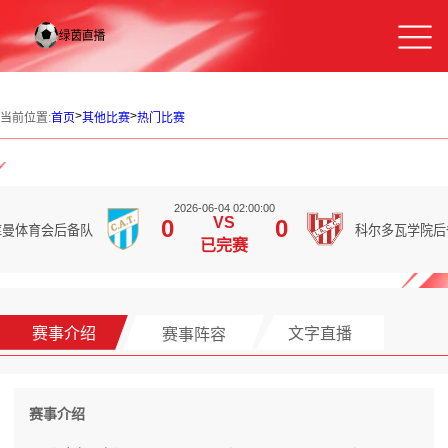
>
>
当前位置:
首页
其他比赛
热门比赛
2026-06-04 02:00:00
VS
0
0
库曼体育会后备队
科尔多瓦学院后
已完赛
赛事介绍
赛事阵容
文字直播
赛事介绍