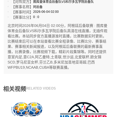
【对阵双方】
图库曼体育会后备队VS科尔多瓦学院后备队
【赛事名称】
阿后备
【赛事时间】
2026-06-04 02:00
【赛事比分】
0 : 0
北京时间2026年06月04日 02:00分，阿根廷后备联赛 : 图库曼
体育会后备队VS科尔多瓦学院后备队高清在线直播，无插件观
看比赛。本站同步官方直播源准时直播，比赛数据实时更新。
比赛结束后可以在本站查看比赛全程录像、比赛比分、赛事结
果、赛事相关新闻报道，以及阿根廷后备联赛的最新赛事直
播，比赛录像，比赛视频下载，精彩片段集锦等。同时还提供
意室内足,意C2A,阿乙曼特,土青联,世沙运,北爱联杯,欧女锦
SCD,罗马尼亚女杯,芬兰乙B,多米尼加圣地亚哥超,巴西
WFPBU19,NCAAB,CUBA等联赛直播。
相关视频
RELATED VIDEOS