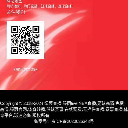
网站地图
网站地图
热门直播
篮球直播
足球直播
关注我们
扫描上方二维码
Copyright © 2018-2024 绿茵直播,绿茵live,NBA直播,足球高清,免费
高清,绿茵官网,体育转播,篮球赛事,在线观看,无插件直播,赛事直播,体
育平台,球迷必备 版权所有
备案号：
京ICP备2020036348号