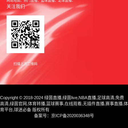
网站地图
热门直播
篮球直播
足球直播
关注我们
扫描上方二维码
Copyright © 2018-2024 绿茵直播,绿茵live,NBA直播,足球高清,免费
高清,绿茵官网,体育转播,篮球赛事,在线观看,无插件直播,赛事直播,体
育平台,球迷必备 版权所有
备案号：
京ICP备2020036348号