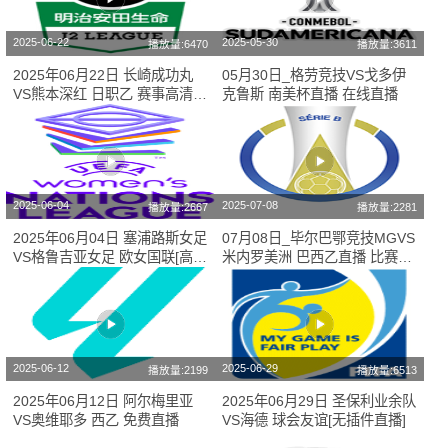
2025-06-22
2025-05-30
播放量:6470
播放量:3611
2025年06月22日 长崎成功丸
05月30日_格劳竞技VS戈多伊
VS熊本深红 日职乙 赛事高清直
克鲁斯 南美杯直播 在线直播
播
2025-06-04
2025-07-08
播放量:2667
播放量:2281
2025年06月04日 塞浦路斯女足
07月08日_毕尔巴鄂竞技MGVS
VS格鲁吉亚女足 欧女国联[高清
米内罗美洲 巴西乙直播 比赛在
直播]
线观看
2025-06-12
2025-06-29
播放量:2199
播放量:6513
2025年06月12日 阿尔梅里亚
2025年06月29日 圣保利业余队
VS奥维耶多 西乙 免费直播
VS海德 球会友谊[无插件直播]