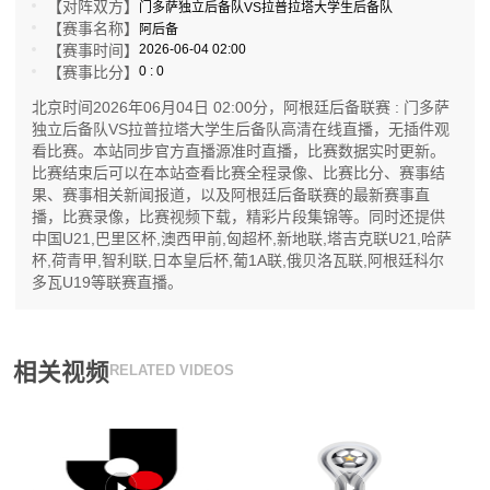
【对阵双方】
门多萨独立后备队VS拉普拉塔大学生后备队
【赛事名称】
阿后备
【赛事时间】
2026-06-04 02:00
【赛事比分】
0 : 0
北京时间2026年06月04日 02:00分，阿根廷后备联赛 : 门多萨
独立后备队VS拉普拉塔大学生后备队高清在线直播，无插件观
看比赛。本站同步官方直播源准时直播，比赛数据实时更新。
比赛结束后可以在本站查看比赛全程录像、比赛比分、赛事结
果、赛事相关新闻报道，以及阿根廷后备联赛的最新赛事直
播，比赛录像，比赛视频下载，精彩片段集锦等。同时还提供
中国U21,巴里区杯,澳西甲前,匈超杯,新地联,塔吉克联U21,哈萨
杯,荷青甲,智利联,日本皇后杯,葡1A联,俄贝洛瓦联,阿根廷科尔
多瓦U19等联赛直播。
相关视频
RELATED VIDEOS