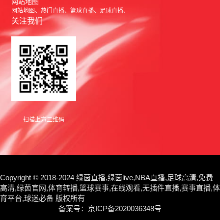
网站地图
网站地图
热门直播
篮球直播
足球直播
关注我们
扫描上方二维码
Copyright © 2018-2024 绿茵直播,绿茵live,NBA直播,足球高清,免费
高清,绿茵官网,体育转播,篮球赛事,在线观看,无插件直播,赛事直播,体
育平台,球迷必备 版权所有
备案号：
京ICP备2020036348号