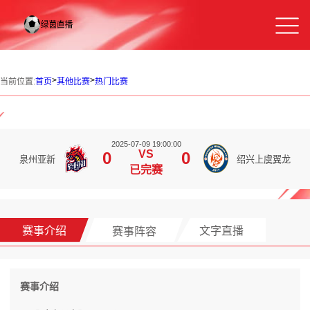
>
>
当前位置:
首页
其他比赛
热门比赛
2025-07-09 19:00:00
VS
0
0
泉州亚新
绍兴上虞翼龙
已完赛
赛事介绍
赛事阵容
文字直播
赛事介绍