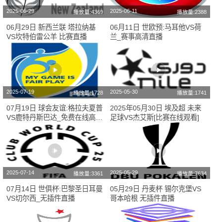
2025-06-29
2025-06-11
播放量:4369
播放量:2388
06月29日 新西兰联 塔拉纳基
06月11日 世欧预:马耳他VS荷
VS坎特伯雷公羊 比赛直播
兰_赛事高清直播
2025-07-19
2025-05-30
播放量:1728
播放量:1741
07月19日 球会友谊:格拉夫夏普
2025年05月30日 埃及超 未来
VS鹿特丹斯巴达_免费在线高清
足球VS杰艾斯[比赛在线观看]
直播
2025-07-14
2025-05-29
播放量:3361
播放量:7634
07月14日 世俱杯:巴黎圣日耳曼
05月29日 丹麦杯 锡尔克堡VS
VS切尔西_无插件直播
哥本哈根 无插件直播