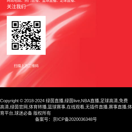
网站地图
热门直播
篮球直播
足球直播
关注我们
扫描上方二维码
Copyright © 2018-2024 绿茵直播,绿茵live,NBA直播,足球高清,免费
高清,绿茵官网,体育转播,篮球赛事,在线观看,无插件直播,赛事直播,体
育平台,球迷必备 版权所有
备案号：
京ICP备2020036348号