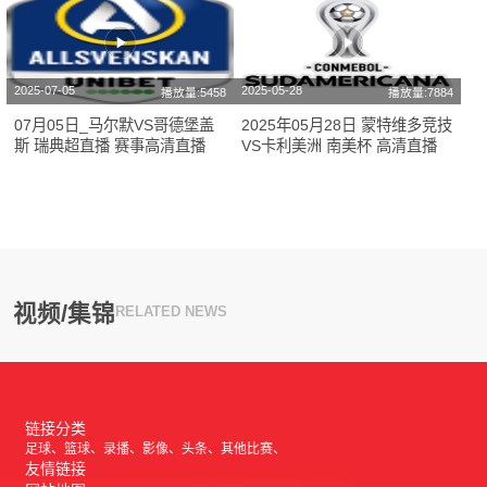
2025-07-05
2025-05-28
播放量:5458
播放量:7884
07月05日_马尔默VS哥德堡盖
2025年05月28日 蒙特维多竞技
斯 瑞典超直播 赛事高清直播
VS卡利美洲 南美杯 高清直播
视频/集锦
RELATED NEWS
链接分类
足球
篮球
录播
影像
头条
其他比赛
友情链接