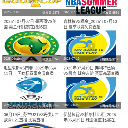
2025-07-07
2025-07-13
播放量:2376
播放量:8589
2025年07月07日 墨西哥VS美
森林狼VS掘金_2025年07月13
国 美金杯[比赛在线观看]
日 夏季联赛免费直播
2025-06-10
2025-07-19
播放量:8243
播放量:3258
毛里求斯VS南非_2025年06月
2025年07月19日 弗利特伍德
11日 非国锦标赛事高清直播
VS曼岛 球会友谊 赛事高清直播
2025-06-19
2025-06-29
播放量:4744
播放量:5317
06月19日_芬兰U21VS丹麦U21
伊赫拉瓦VS帕尔杜比斯_2025
欧青U21直播 比赛直播
年06月29日 球会友谊[比赛在线
观看]