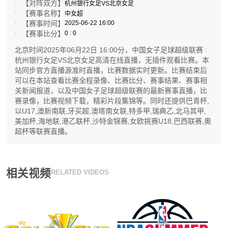
【对阵双方】
杭州银行女足VS北京女足
【赛事名称】
中女超
【赛事时间】
2025-06-22 16:00
【赛事比分】
0 : 0
北京时间2025年06月22日 16:00分，中国女子足球超级联赛 :
杭州银行女足VS北京女足高清在线直播，无插件观看比赛。本
站同步官方直播源准时直播，比赛数据实时更新。比赛结束后
可以在本站查看比赛全程录像、比赛比分、赛事结果、赛事相
关新闻报道，以及中国女子足球超级联赛的最新赛事直播，比
赛录像，比赛视频下载，精彩片段集锦等。同时还提供巴青杯,
以U17,澳新南联,牙买超,澳塔南女联,特多甲,瑞典乙,北马其甲,
美加杯,海地联,港乙联杯,沙特金锦赛,女欧挑赛U18,巴西联赛,奧
超杯等联赛直播。
相关视频
RELATED VIDEOS