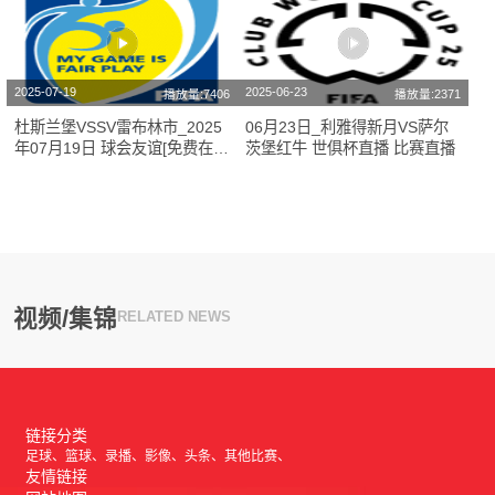
2025-07-19
2025-06-23
播放量:7406
播放量:2371
杜斯兰堡VSSV雷布林市_2025
06月23日_利雅得新月VS萨尔
年07月19日 球会友谊[免费在线
茨堡红牛 世俱杯直播 比赛直播
高清直播]
视频/集锦
RELATED NEWS
链接分类
足球
篮球
录播
影像
头条
其他比赛
友情链接