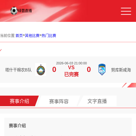
>
>
当前位置:
首页
其他比赛
热门比赛
2026-06-03 21:00:00
VS
0
0
塔什干棉农B队
努库斯咸海
已完赛
赛事介绍
赛事阵容
文字直播
赛事介绍