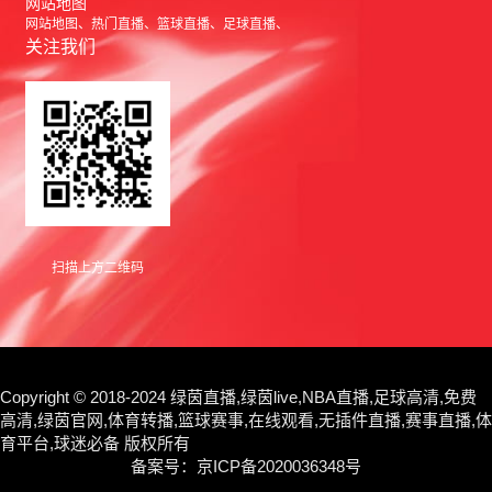
网站地图
网站地图
热门直播
篮球直播
足球直播
关注我们
扫描上方二维码
Copyright © 2018-2024 绿茵直播,绿茵live,NBA直播,足球高清,免费
高清,绿茵官网,体育转播,篮球赛事,在线观看,无插件直播,赛事直播,体
育平台,球迷必备 版权所有
备案号：
京ICP备2020036348号