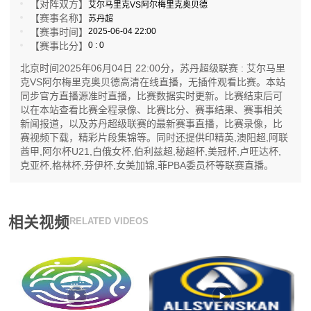
【对阵双方】
艾尔马里克VS阿尔梅里克奥贝德
【赛事名称】
苏丹超
【赛事时间】
2025-06-04 22:00
【赛事比分】
0 : 0
北京时间2025年06月04日 22:00分，苏丹超级联赛 : 艾尔马里
克VS阿尔梅里克奥贝德高清在线直播，无插件观看比赛。本站
同步官方直播源准时直播，比赛数据实时更新。比赛结束后可
以在本站查看比赛全程录像、比赛比分、赛事结果、赛事相关
新闻报道，以及苏丹超级联赛的最新赛事直播，比赛录像，比
赛视频下载，精彩片段集锦等。同时还提供印精英,澳阳超,阿联
酋甲,阿尔杯U21,白俄女杯,伯利兹超,秘超杯,美冠杯,卢旺达杯,
克亚杯,格林杯,芬伊杯,女美加锦,菲PBA委员杯等联赛直播。
相关视频
RELATED VIDEOS