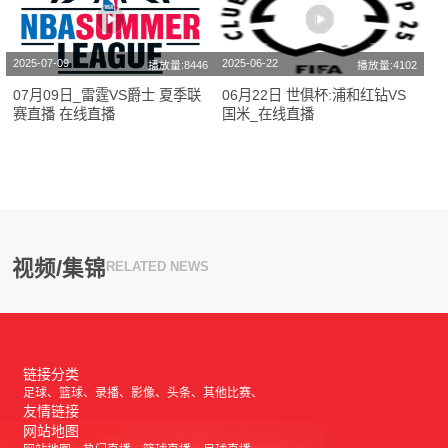
2025-07-09
2025-06-22
播放量:8446
播放量:4102
07月09日_雷霆VS爵士 夏季联
06月22日 世俱杯:浦和红钻VS
赛直播 在线直播
国米_在线直播
视频/集锦
RELATED NEWS
链接分类
足球
篮球
录播
影像
头条
其他比赛
友情链接
网站地图