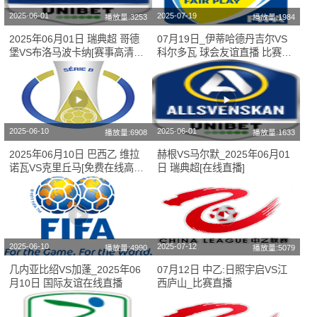
2025-06-01
2025-07-19
播放量:3253
播放量:1984
2025年06月01日 瑞典超 哥德
07月19日_伊蒂哈德丹吉尔VS
堡VS布洛马波卡纳[赛事高清直
科尔多瓦 球会友谊直播 比赛在
播]
线观看
2025-06-10
2025-06-01
播放量:6908
播放量:1633
2025年06月10日 巴西乙 维拉
赫根VS马尔默_2025年06月01
诺瓦VS克里丘马[免费在线高清
日 瑞典超[在线直播]
直播]
2025-06-10
2025-07-12
播放量:4990
播放量:5079
几内亚比绍VS加蓬_2025年06
07月12日 中乙:日照宇启VS江
月10日 国际友谊在线直播
西庐山_比赛直播