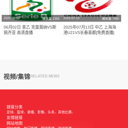
2025-06-02
2025-07-13
播放量:2356
播放量:7980
06月02日 意乙 克雷莫纳VS斯
2025年07月13日 中乙 上海海
佩齐亚 高清直播
港U21VS长春喜都[免费直播]
视频/集锦
RELATED NEWS
链接分类
足球
篮球
录播
影像
头条
其他比赛
友情链接
网站地图