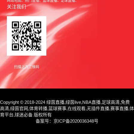
网站地图
热门直播
篮球直播
足球直播
关注我们
扫描上方二维码
Copyright © 2018-2024 绿茵直播,绿茵live,NBA直播,足球高清,免费
高清,绿茵官网,体育转播,篮球赛事,在线观看,无插件直播,赛事直播,体
育平台,球迷必备 版权所有
备案号：
京ICP备2020036348号