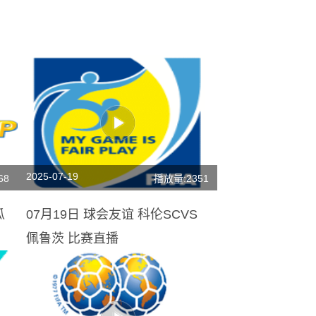
2025-07-19
68
播放量:2351
瓜
07月19日 球会友谊 科伦SCVS
佩鲁茨 比赛直播