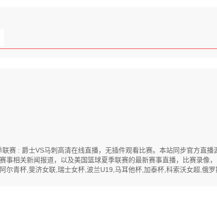
国篮球夏季联赛 : 爵士VS马刺高清在线直播，无插件观看比赛。本站同步官
赛事相关新闻报道，以及美国篮球夏季联赛的最新赛事直播，比赛录像，
阿尔青杯,斐济女联,瑞士女杯,波兰U19,马耳他杯,加泰杯,科索沃女超,俄