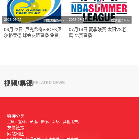
2025-06-22
2025-07-14
播放量:5477
播放量:1402
06月22日_尼克希奇VSOFK贝
07月14日 夏季联赛 太阳VS老
尔格莱德 球会友谊直播 免费在
鹰 比赛直播
线高清直播
视频/集锦
RELATED NEWS
链接分类
足球
篮球
录播
影像
头条
其他比赛
友情链接
网站地图