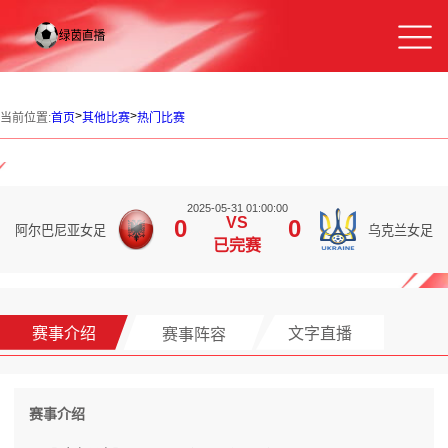
>
>
当前位置:
首页
其他比赛
热门比赛
2025-05-31 01:00:00
VS
0
0
阿尔巴尼亚女足
乌克兰女足
已完赛
赛事介绍
赛事阵容
文字直播
赛事介绍