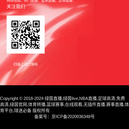
网站地图
热门直播
篮球直播
足球直播
关注我们
扫描上方二维码
Copyright © 2018-2024 绿茵直播,绿茵live,NBA直播,足球高清,免费
高清,绿茵官网,体育转播,篮球赛事,在线观看,无插件直播,赛事直播,体
育平台,球迷必备 版权所有
备案号：
京ICP备2020036348号