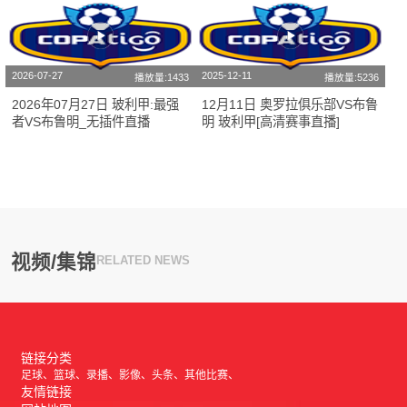
2026-07-27
2025-12-11
播放量:1433
播放量:5236
2026年07月27日 玻利甲:最强
12月11日 奥罗拉俱乐部VS布鲁
者VS布鲁明_无插件直播
明 玻利甲[高清赛事直播]
视频/集锦
RELATED NEWS
链接分类
足球
篮球
录播
影像
头条
其他比赛
友情链接