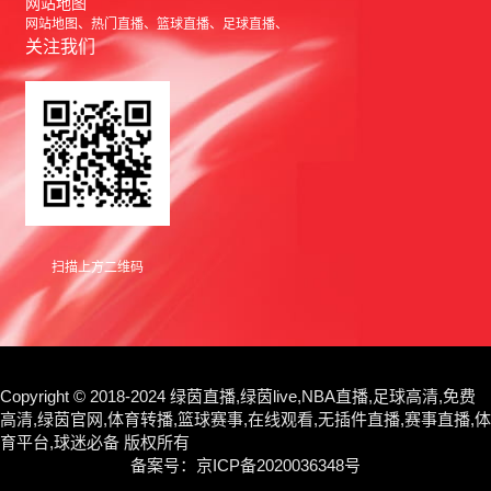
网站地图
网站地图
热门直播
篮球直播
足球直播
关注我们
扫描上方二维码
Copyright © 2018-2024 绿茵直播,绿茵live,NBA直播,足球高清,免费
高清,绿茵官网,体育转播,篮球赛事,在线观看,无插件直播,赛事直播,体
育平台,球迷必备 版权所有
备案号：
京ICP备2020036348号