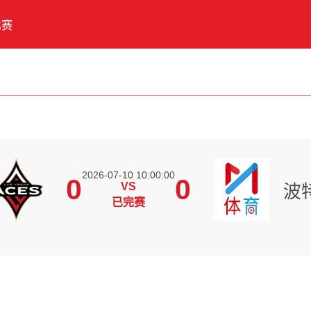
比赛
2026-07-10 10:00:00
0
0
VS
波
已完赛