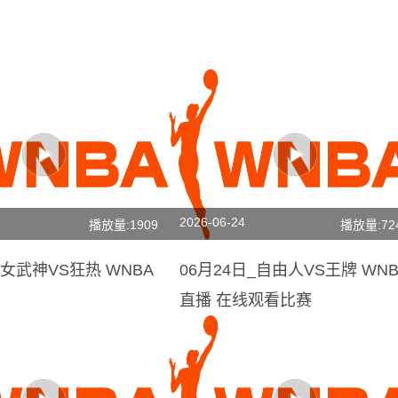
2026-06-24
播放量:1909
播放量:72
 女武神VS狂热 WNBA
06月24日_自由人VS王牌 WNB
直播 在线观看比赛