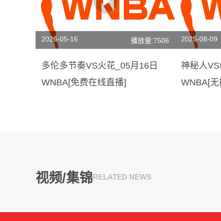
2026-05-16
2025-08-09
播放量:7506
多伦多节奏VS火花_05月16日
神秘人VS
WNBA[免费在线直播]
WNBA[
视频/集锦
RELATED NEWS