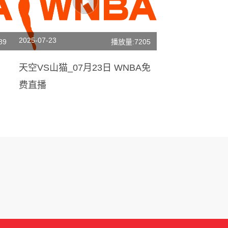
2025-07-23
89
播放量:7205
天空VS山猫_07月23日 WNBA免
费直播