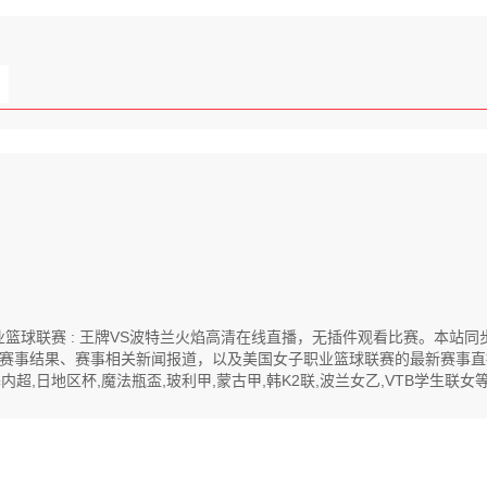
国女子职业篮球联赛 : 王牌VS波特兰火焰高清在线直播，无插件观看比赛。
赛事结果、赛事相关新闻报道，以及美国女子职业篮球联赛的最新赛事直
内超,日地区杯,魔法瓶盃,玻利甲,蒙古甲,韩K2联,波兰女乙,VTB学生联