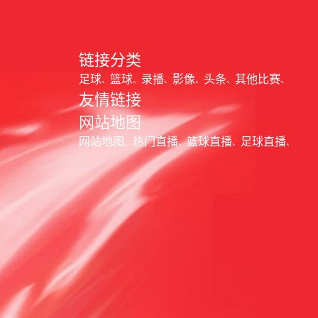
链接分类
足球
篮球
录播
影像
头条
其他比赛
友情链接
网站地图
网站地图
热门直播
篮球直播
足球直播