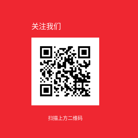
关注我们
扫描上方二维码