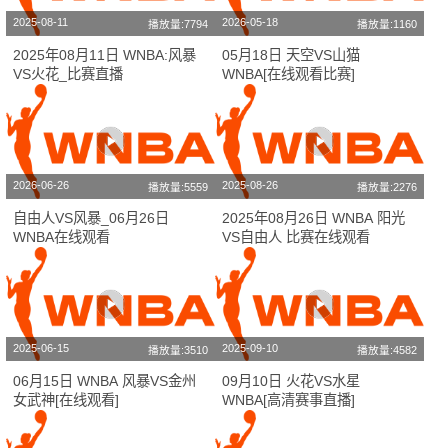
2025-08-11
2026-05-18
播放量:7794
播放量:1160
2025年08月11日 WNBA:风暴
05月18日 天空VS山猫
VS火花_比赛直播
WNBA[在线观看比赛]
2026-06-26
2025-08-26
播放量:5559
播放量:2276
自由人VS风暴_06月26日
2025年08月26日 WNBA 阳光
WNBA在线观看
VS自由人 比赛在线观看
2025-06-15
2025-09-10
播放量:3510
播放量:4582
06月15日 WNBA 风暴VS金州
09月10日 火花VS水星
女武神[在线观看]
WNBA[高清赛事直播]