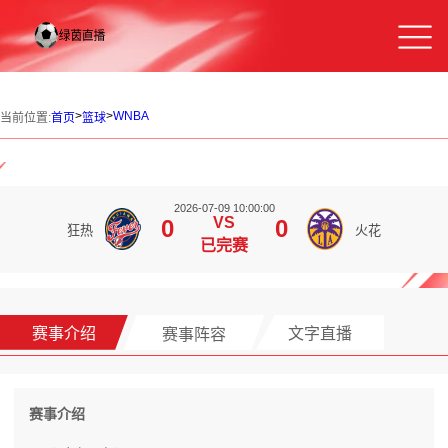
>
>
WNBA
当前位置:
首页
篮球
2026-07-09 10:00:00
VS
0
0
狂热
火花
已完赛
赛事介绍
赛事阵容
文字直播
赛事介绍