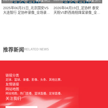
2025-06-21 07:00:00
2026-04-19 03:30:00
播放量:8412
播放量:2871
2025年06月21日_北京国安VS
2026年04月19日_足协杯 泰安
大连智行 足协杯录像_全场录像
天贶VS黔西南栩烽棠录像_全场
【视频集锦】
录像【高清回放】
推荐新闻
RELATED NEWS
链接分类
足球
篮球
录播
影像
头条
其他比赛
友情链接
网站地图
网站地图
热门直播
篮球直播
足球直播
关注我们