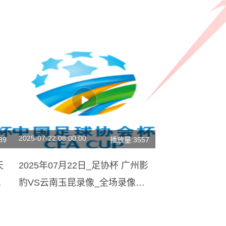
2025-07-22 08:00:00
89
播放量:3557
天
2025年07月22日_足协杯 广州影
频
豹VS云南玉昆录像_全场录像
【全场回放】