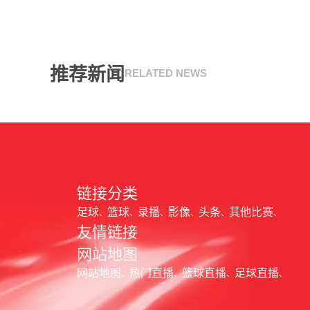
推荐新闻
RELATED NEWS
链接分类
足球
篮球
录播
影像
头条
其他比赛
友情链接
网站地图
网站地图
热门直播
篮球直播
足球直播