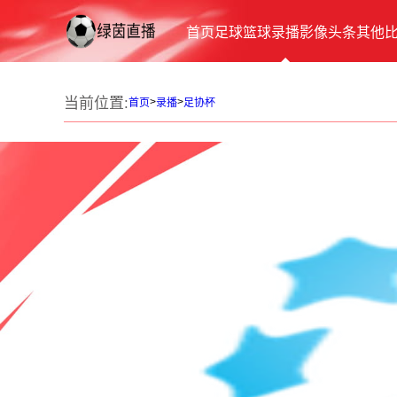
首页
足球
篮球
录播
影像
头条
其他
当前位置:
>
>
首页
录播
足协杯