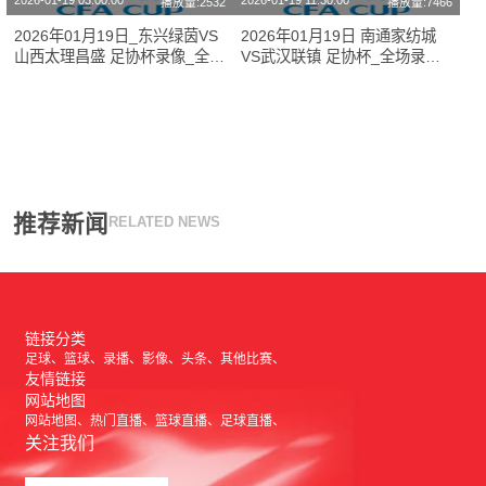
2026-01-19 03:00:00
2026-01-19 11:30:00
播放量:2532
播放量:7466
2026年01月19日_东兴绿茵VS
2026年01月19日 南通家纺城
山西太理昌盛 足协杯录像_全场
VS武汉联镇 足协杯_全场录像
录像【全场回放】
【视频集锦】
推荐新闻
RELATED NEWS
链接分类
足球
篮球
录播
影像
头条
其他比赛
友情链接
网站地图
网站地图
热门直播
篮球直播
足球直播
关注我们