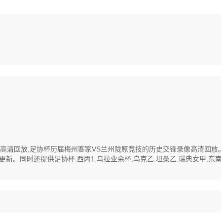
程录像高清回放,足协杯历届梅州客家VS兰州陇原竞技的历史交锋录像高清回
同时还提供足协杯,西丙1,乌拉业余杯,乌克乙,坦桑乙,瑞典女甲,东南亚