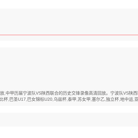
高清回放,中甲历届宁波队VS陕西联合的历史交锋录像高清回放。宁波队VS
巴圣U17,巴女锦标U20,乌兹杯,泰甲,苏女甲,塞尔乙,独立杯,地中运