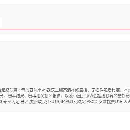
国足球协会超级联赛 : 青岛西海岸VS武汉三镇高清在线直播，无插件观看比
分、赛事结果、赛事相关新闻报道，以及中国足球协会超级联赛的最新赛
,泰室內足,苏乙,斐济联,克亚U19,亚锦U18,欧女锦SCD,女欧挑赛U16,大