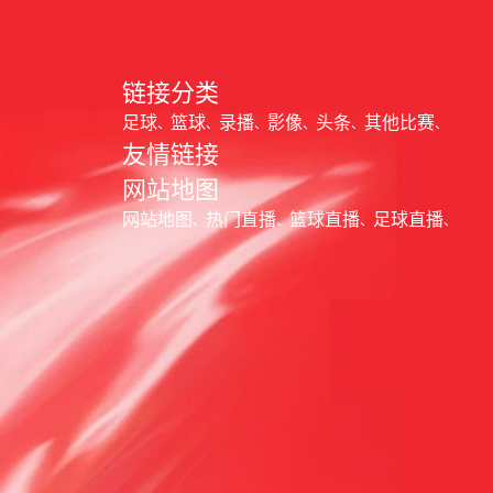
链接分类
足球
篮球
录播
影像
头条
其他比赛
友情链接
网站地图
网站地图
热门直播
篮球直播
足球直播