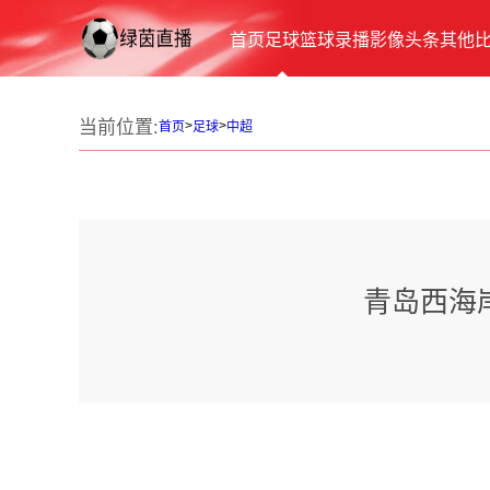
首页
足球
篮球
录播
影像
头条
其他
当前位置:
>
>
首页
足球
中超
青岛西海