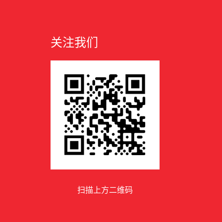
关注我们
扫描上方二维码