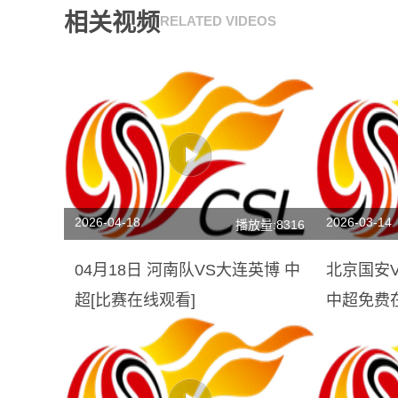
相关视频
RELATED VIDEOS
2026-04-18
2026-03-14
播放量:8316
04月18日 河南队VS大连英博 中
北京国安V
超[比赛在线观看]
中超免费