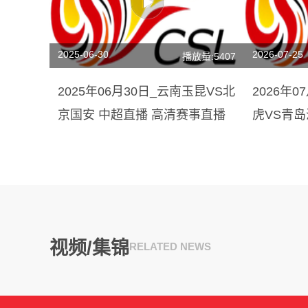
2025-06-30
2026-07-25
播放量:5407
2025年06月30日_云南玉昆VS北
2026年0
京国安 中超直播 高清赛事直播
虎VS青
视频/集锦
RELATED NEWS