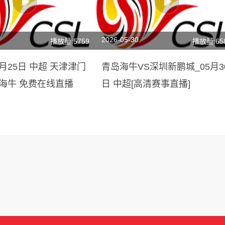
2026-05-30
播放量:5759
播放量:65
7月25日 中超 天津津门
青岛海牛VS深圳新鹏城_05月3
岛海牛 免费在线直播
日 中超[高清赛事直播]