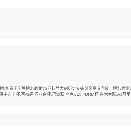
像高清回放,意甲历届博洛尼亚VS亚特兰大的历史交锋录像高清回放。博洛尼
非杯,直布超,意业余杯,巴波联,乌克U19,PDRM杯,台木兰联,A3冠