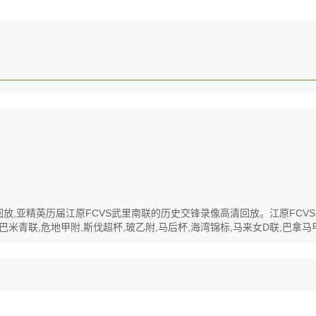
像高清回放,亚精英历届江原FCVS武里南联的历史交锋录像高清回放。江原F
青联,危地甲附,斯伐超杯,玻乙附,马后杯,海湾锦标,马来女D联,巴拿