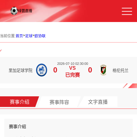
>
>
当前位置:
首页
足球
欧协联
2026-07-10 02:30:00
VS
0
0
里加足球学院
格伦托兰
已完赛
赛事介绍
赛事阵容
文字直播
赛事介绍