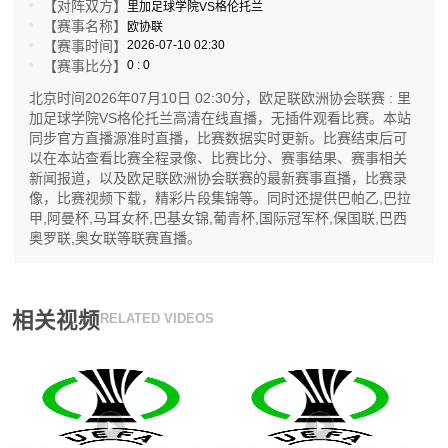
【对阵双方】
里加足球学院VS格伦托兰
【赛事名称】
欧协联
【赛事时间】
2026-07-10 02:30
【赛事比分】
0 : 0
北京时间2026年07月10日 02:30分，欧足联欧洲协会联赛 : 里
加足球学院VS格伦托兰高清在线直播，无插件观看比赛。本站
同步官方直播源准时直播，比赛数据实时更新。比赛结束后可
以在本站查看比赛全程录像、比赛比分、赛事结果、赛事相关
新闻报道，以及欧足联欧洲协会联赛的最新赛事直播，比赛录
像，比赛视频下载，精彩片段集锦等。同时还提供巴帕乙,巴拉
甲,阿曼杯,马耳女杯,巴基女锦,葡青杯,国际冠军杯,保国联,巴西
奥罗联,奥女联等联赛直播。
相关视频
RELATED VIDEOS