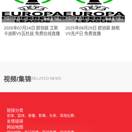
2026-07-24
2025-08-29
播放量:2802
播放量:1804
2026年07月24日 欧协联 艾斯
2025年08月29日 欧协联 赫根
卡迪斯VS瓦杜兹 免费在线直播
VS克卢日 免费直播
视频/集锦
RELATED NEWS
链接分类
足球
篮球
录播
影像
头条
其他比赛
友情链接
网站地图