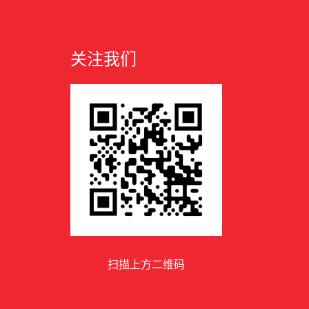
关注我们
扫描上方二维码