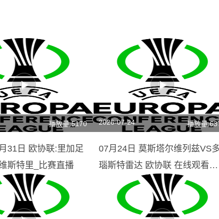
2026-07-24
播放量:5170
播放量:63
7月31日 欧协联:里加足
07月24日 莫斯塔尔维列兹VS
S维斯特里_比赛直播
瑙斯特雷达 欧协联 在线观看比
赛