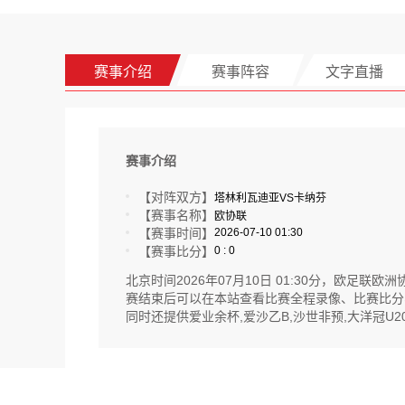
赛事介绍
赛事阵容
文字直播
赛事介绍
【对阵双方】
塔林利瓦迪亚VS卡纳芬
【赛事名称】
欧协联
【赛事时间】
2026-07-10 01:30
【赛事比分】
0 : 0
北京时间2026年07月10日 01:30分，欧
赛结束后可以在本站查看比赛全程录像、比赛比分
同时还提供爱业余杯,爱沙乙B,沙世非预,大洋冠U2