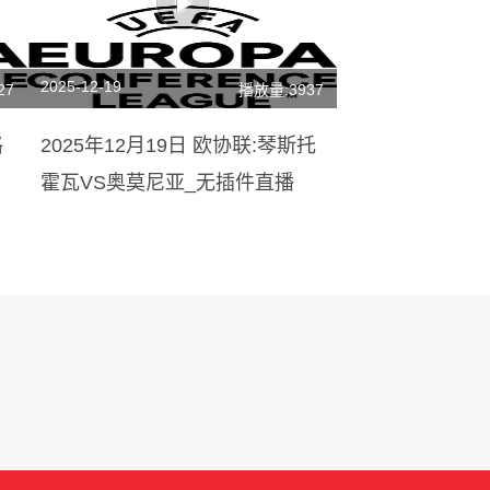
2025-12-19
27
播放量:3937
格
2025年12月19日 欧协联:琴斯托
霍瓦VS奥莫尼亚_无插件直播