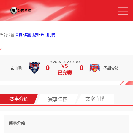
>
>
当前位置:
首页
其他比赛
热门比赛
2026-07-09 20:00:00
VS
0
0
玄山勇士
圣胡安骑士
已完赛
赛事介绍
赛事阵容
文字直播
赛事介绍