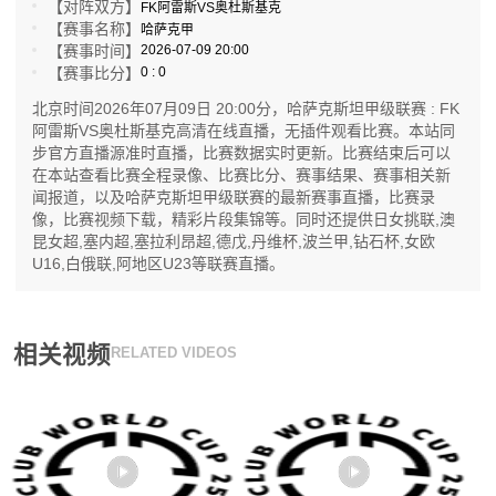
【对阵双方】
FK阿雷斯VS奥杜斯基克
【赛事名称】
哈萨克甲
【赛事时间】
2026-07-09 20:00
【赛事比分】
0 : 0
北京时间2026年07月09日 20:00分，哈萨克斯坦甲级联赛 : FK
阿雷斯VS奥杜斯基克高清在线直播，无插件观看比赛。本站同
步官方直播源准时直播，比赛数据实时更新。比赛结束后可以
在本站查看比赛全程录像、比赛比分、赛事结果、赛事相关新
闻报道，以及哈萨克斯坦甲级联赛的最新赛事直播，比赛录
像，比赛视频下载，精彩片段集锦等。同时还提供日女挑联,澳
昆女超,塞内超,塞拉利昂超,德戊,丹维杯,波兰甲,钻石杯,女欧
U16,白俄联,阿地区U23等联赛直播。
相关视频
RELATED VIDEOS