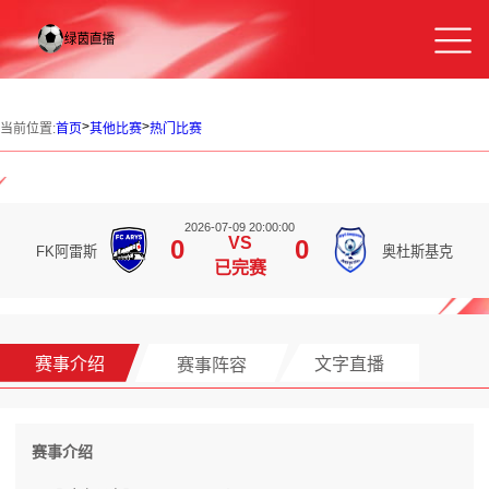
>
>
当前位置:
首页
其他比赛
热门比赛
2026-07-09 20:00:00
VS
0
0
FK阿雷斯
奥杜斯基克
已完赛
赛事介绍
赛事阵容
文字直播
赛事介绍