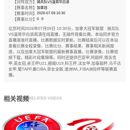
【对阵双方】
骑兵队VS温哥华白浪
【赛事名称】
加拿冠
【赛事时间】
2026-07-09 10:30
【赛事比分】
0 : 0
北京时间2026年07月09日 10:30分，加拿大冠军联盟 : 骑兵队
VS温哥华白浪高清在线直播，无插件观看比赛。本站同步官方
直播源准时直播，比赛数据实时更新。比赛结束后可以在本站
查看比赛全程录像、比赛比分、赛事结果、赛事相关新闻报
道，以及加拿大冠军联盟的最新赛事直播，比赛录像，比赛视
频下载，精彩片段集锦等。同时还提供巴亚甲,阿超杯,塔吉克
甲,英女冠,亲王杯U21,挪威U19,科王杯,法女甲,加泰超杯,乌干达
女甲,葡TAPP,墨CIBA,菲女全联,澳洲WL,FIBA洲际杯等联赛直
播。
相关视频
RELATED VIDEOS