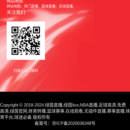
网站地图
网站地图
热门直播
篮球直播
足球直播
关注我们
扫描上方二维码
Copyright © 2018-2024 绿茵直播,绿茵live,NBA直播,足球高清,免费
高清,绿茵官网,体育转播,篮球赛事,在线观看,无插件直播,赛事直播,体
育平台,球迷必备 版权所有
备案号：
京ICP备2020036348号