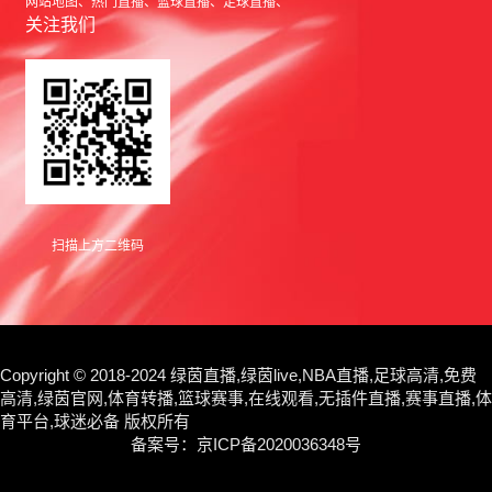
网站地图
热门直播
篮球直播
足球直播
关注我们
扫描上方二维码
Copyright © 2018-2024 绿茵直播,绿茵live,NBA直播,足球高清,免费
高清,绿茵官网,体育转播,篮球赛事,在线观看,无插件直播,赛事直播,体
育平台,球迷必备 版权所有
备案号：
京ICP备2020036348号