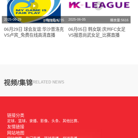
2025-06-29
2025-06-05
播放量:4235
播放量:5616
06月29日 球会友谊:华沙普洛克
06月05日 韩女联:庆州FC女足
VS卢宾_免费在线高清直播
VS报恩尚武女足_比赛直播
视频/集锦
RELATED NEWS
链接分类
足球
篮球
录播
影像
头条
其他比赛
友情链接
网站地图