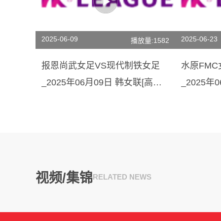
2025-06-09
2025-06-23
播放量:1582
报恩尚武女足VS现代制铁女足
水原FMC
_2025年06月09日 韩女联[高清
_2025
直播]
直播
视频/集锦
RELATED NEWS