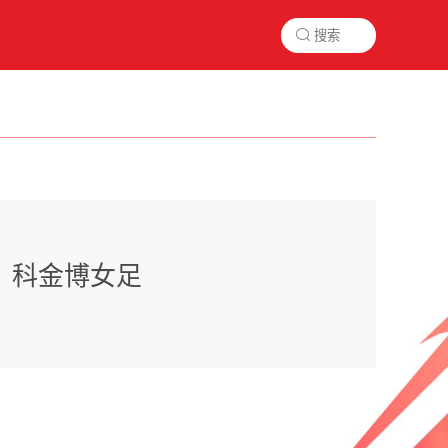

科金博女足