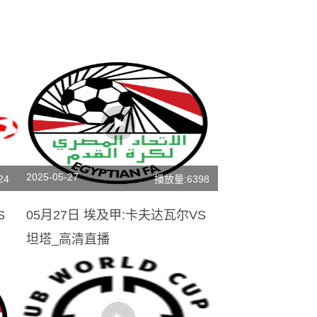
2025-05-27
24
播放量:6398
S
05月27日 埃及甲:卡夫达瓦尔VS
坦塔_高清直播