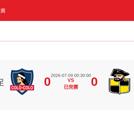
比赛
2026-07-09 00:30:00
0
0
VS
足
已完赛