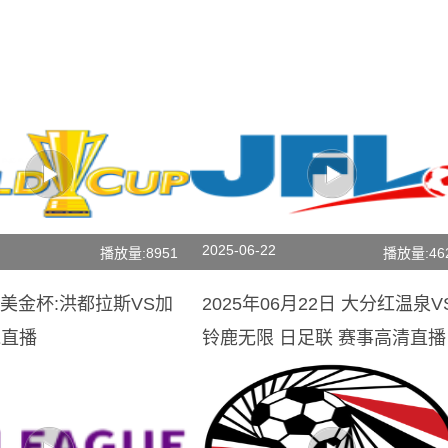
2025-06-22
播放量:8951
播放量:46
日 美金杯:洪都拉斯VS加
2025年06月22日 大分红温泉V
线直播
铃鹿无限 日足联 赛事高清直播