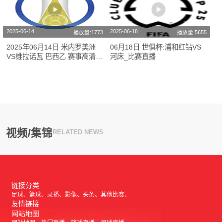
2025-06-14
2025-06-18
播放量:1773
播放量:5655
2025年06月14日 米内罗美洲
06月18日 世俱杯:浦和红钻VS
VS维拉诺瓦 巴西乙 赛事高清直
河床_比赛直播
播
视频/集锦
RELATED NEWS
链接分类
足球
篮球
录播
影像
头条
其他比赛
友情链接
网站地图