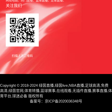
网站地图
热门直播
篮球直播
足球直播
关注我们
扫描上方二维码
Copyright © 2018-2024 绿茵直播,绿茵live,NBA直播,足球高清,免费
高清,绿茵官网,体育转播,篮球赛事,在线观看,无插件直播,赛事直播,体
育平台,球迷必备 版权所有
备案号：
京ICP备2020036348号