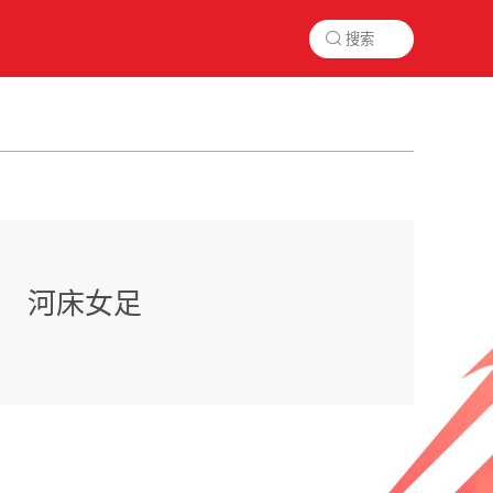

河床女足