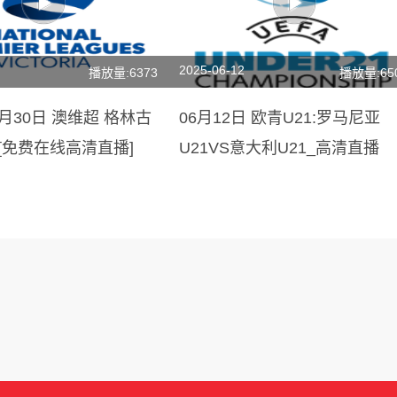
2025-06-12
播放量:6373
播放量:65
5月30日 澳维超 格林古
06月12日 欧青U21:罗马尼亚
[免费在线高清直播]
U21VS意大利U21_高清直播