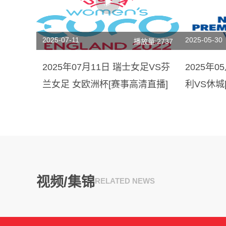
2025-07-11
2025-05-30
播放量:2737
2025年07月11日 瑞士女足VS芬
2025年0
兰女足 女欧洲杯[赛事高清直播]
利VS休城
视频/集锦
RELATED NEWS