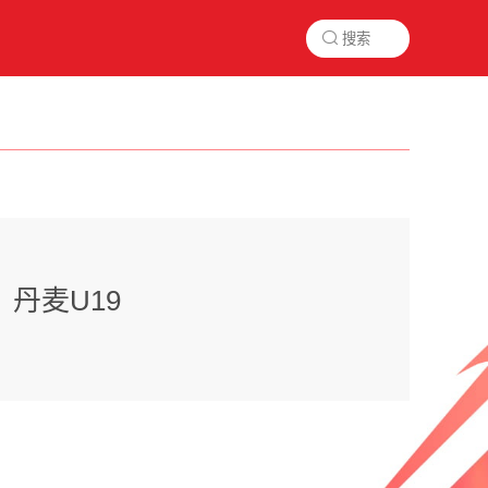

丹麦U19