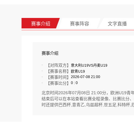
赛事介绍
赛事阵容
文字直播
赛事介绍
【对阵双方】
意大利U19VS丹麦U19
【赛事名称】
欧青U19
【赛事时间】
2026-07-08 21:00
【赛事比分】
0 : 0
北京时间2026年07月08日 21:00分，欧洲
结束后可以在本站查看比赛全程录像、比赛比分、
时还提供巴西杯,意青乙,乌兹超杯,世五足,科特杯,厄