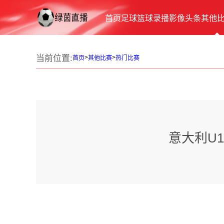
首页
足球
篮球
录播
影像
头条
其他
当前位置:
>
>
首页
其他比赛
热门比赛
意大利U1