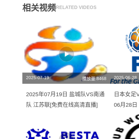
相关视频
RELATED VIDEOS
2025-07-19
2025-06-28
播放量:8468
2025年07月19日 盐城队VS南通
日本女足V
队 江苏联[免费在线高清直播]
06月28
播