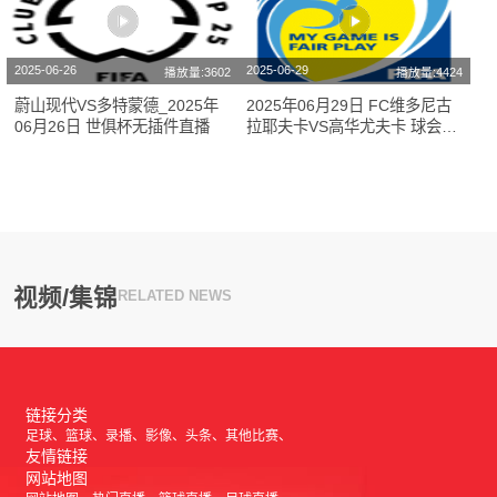
2025-06-26
2025-06-29
播放量:3602
播放量:4424
蔚山现代VS多特蒙德_2025年
2025年06月29日 FC维多尼古
06月26日 世俱杯无插件直播
拉耶夫卡VS高华尤夫卡 球会友
谊[比赛直播]
视频/集锦
RELATED NEWS
链接分类
足球
篮球
录播
影像
头条
其他比赛
友情链接
网站地图