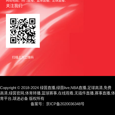
网站地图
热门直播
篮球直播
足球直播
关注我们
扫描上方二维码
Copyright © 2018-2024 绿茵直播,绿茵live,NBA直播,足球高清,免费
高清,绿茵官网,体育转播,篮球赛事,在线观看,无插件直播,赛事直播,体
育平台,球迷必备 版权所有
备案号：
京ICP备2020036348号