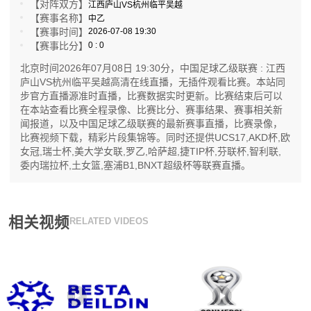
【对阵双方】
江西庐山VS杭州临平吴越
【赛事名称】
中乙
【赛事时间】
2026-07-08 19:30
【赛事比分】
0 : 0
北京时间2026年07月08日 19:30分，中国足球乙级联赛 : 江西
庐山VS杭州临平吴越高清在线直播，无插件观看比赛。本站同
步官方直播源准时直播，比赛数据实时更新。比赛结束后可以
在本站查看比赛全程录像、比赛比分、赛事结果、赛事相关新
闻报道，以及中国足球乙级联赛的最新赛事直播，比赛录像，
比赛视频下载，精彩片段集锦等。同时还提供UCS17,AKD杯,欧
女冠,瑞士杯,美大学女联,罗乙,哈萨超,捷TIP杯,芬联杯,智利联,
委内瑞拉杯,土女篮,塞浦B1,BNXT超级杯等联赛直播。
相关视频
RELATED VIDEOS