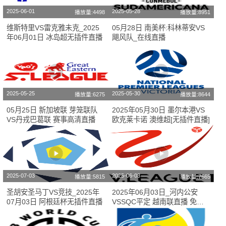
2025-06-01
2025-05-28
播放量:4498
播放量:8951
维斯特里VS雷克雅未克_2025
05月28日 南美杯:科林蒂安VS
年06月01日 冰岛超无插件直播
飓风队_在线直播
2025-05-25
2025-05-30
播放量:6275
播放量:8644
05月25日 新加坡联 芽笼联队
2025年05月30日 墨尔本港VS
VS丹戎巴葛联 赛事高清直播
欧克莱卡诺 澳维超[无插件直播]
2025-07-03
2025-06-03
播放量:5815
播放量:7665
圣胡安圣马丁VS竞技_2025年
2025年06月03日_河内公安
07月03日 阿根廷杯无插件直播
VSSQC平定 越南联直播 免费
在线高清直播