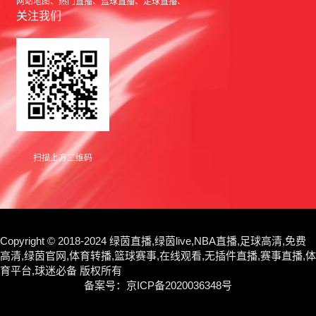
网站地图
热门直播
篮球直播
足球直播
关注我们
扫描上方二维码
Copyright © 2018-2024 绿茵直播,绿茵live,NBA直播,足球高清,免费
高清,绿茵官网,体育转播,篮球赛事,在线观看,无插件直播,赛事直播,体
育平台,球迷必备 版权所有
备案号：
京ICP备2020036348号