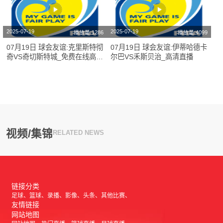
2025-07-19
2025-07-19
播放量:1286
播放量:4099
07月19日 球会友谊:克里斯特彻
07月19日 球会友谊:伊蒂哈德卡
奇VS奇切斯特城_免费在线高清
尔巴VS禾斯贝治_高清直播
直播
视频/集锦
RELATED NEWS
链接分类
足球
篮球
录播
影像
头条
其他比赛
友情链接
网站地图