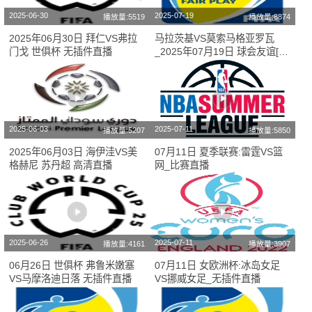
2025-06-30
2025-07-19
播放量:5519
播放量:8874
2025年06月30日 拜仁VS弗拉
马拉茨基VS莫索马格亚罗瓦
门戈 世俱杯 无插件直播
_2025年07月19日 球会友谊[在
线直播]
2025-06-03
2025-07-11
播放量:5207
播放量:5850
2025年06月03日 海伊洼VS美
07月11日 夏季联赛:雷霆VS篮
格赫尼 苏丹超 高清直播
网_比赛直播
2025-06-26
2025-07-11
播放量:4161
播放量:3907
06月26日 世俱杯 弗鲁米嫩塞
07月11日 女欧洲杯:冰岛女足
VS马摩洛迪日落 无插件直播
VS挪威女足_无插件直播