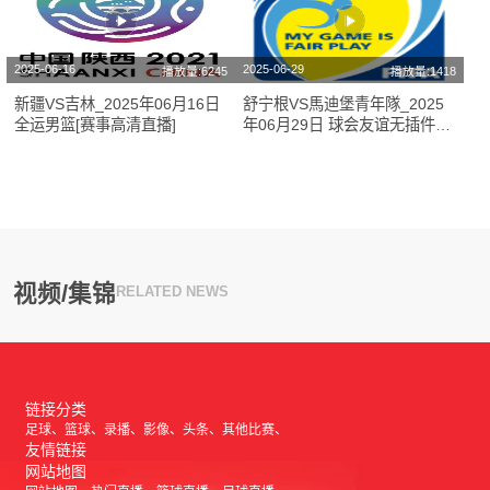
2025-06-16
2025-06-29
播放量:6245
播放量:1418
新疆VS吉林_2025年06月16日
舒宁根VS馬迪堡青年隊_2025
全运男篮[赛事高清直播]
年06月29日 球会友谊无插件直
播
视频/集锦
RELATED NEWS
链接分类
足球
篮球
录播
影像
头条
其他比赛
友情链接
网站地图