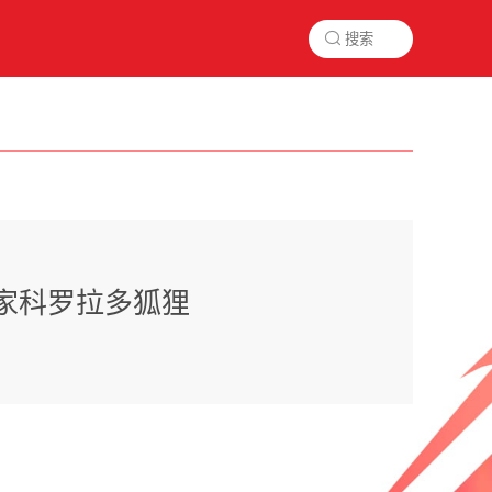

家科罗拉多狐狸