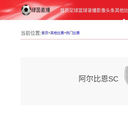
首页
足球
篮球
录播
影像
头条
其他
当前位置:
>
>
首页
其他比赛
热门比赛
阿尔比恩SC