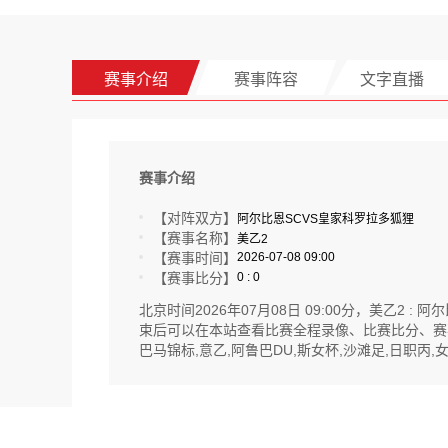
赛事介绍
赛事阵容
文字直播
赛事介绍
【对阵双方】
阿尔比恩SCVS皇家科罗拉多狐狸
【赛事名称】
美乙2
【赛事时间】
2026-07-08 09:00
【赛事比分】
0 : 0
北京时间2026年07月08日 09:00分，美乙
束后可以在本站查看比赛全程录像、比赛比分、赛
巴马锦标,意乙,阿鲁巴DU,斯女杯,沙滩足,日职丙,