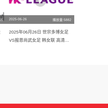
2025-06-26
55
播放量:5882
徒
2025年06月26日 世宗多博女足
VS报恩尚武女足 韩女联 高清直
播