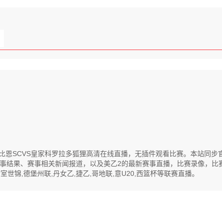
2 : 阿尔比恩SCVS皇家科罗拉多狐狸高清在线直播，无插件观看比赛。本
事结果、赛事相关新闻报道，以及美乙2的最新赛事直播，比赛录像，比
女室世锦,德堡州联,丹女乙,捷乙,哥地联,意U20,西篮杯等联赛直播。